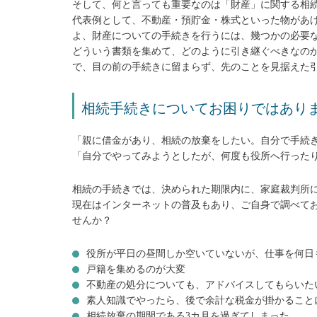
そして、何と言っても重要なのは「財産」に関する相
代表例として、不動産・預貯金・株式といった物があ
よ、財産についての手続きを行うには、幾つかの必要
どういう書類を集めて、どのように引き継ぐべきなの
で、目の前の手続きに留まらず、先のことを見据えた
相続手続きについてお困りではあり
「親に借金があり、相続の放棄をしたい。自分で手続
「自分でやってみようとしたが、何度も役所へ行った
相続の手続きでは、決められた期限内に、家庭裁判所
現在はインターネットの普及もあり、ご自身で調べて
せんか？
役所が平日の昼間しか空いていないが、仕事を何日
戸籍を集めるのが大変
不動産の処分についても、アドバイスしてもらいた
素人知識でやったら、後で余計な税金が掛かること
相続放棄の期間である3カ月を過ぎてしまった