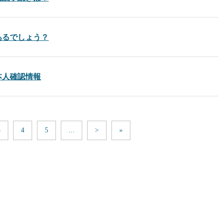
あるでしょう？
本人確認情報
3
4
5
...
>
»