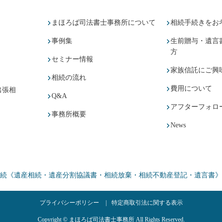
まほろば司法書士事務所について
相続手続きをお
事例集
生前贈与・遺言
方
セミナー情報
家族信託にご興
相続の流れ
費用について
出張相
Q&A
アフターフォロ
事務所概要
News
続《遺産相続・遺産分割協議書・相続放棄・相続不動産登記・遺言書》
プライバシーポリシー
特定商取引法に関する表示
Copyright © まほろば司法書士事務所 All Rights Reserved.