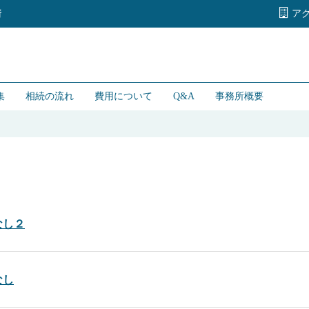
ア
所
集
相続の流れ
費用について
Q&A
事務所概要
なし２
なし