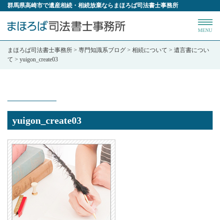
群馬県高崎市で遺産相続・相続放棄ならまほろば司法書士事務所
MENU
まほろば司法書士事務所
>
専門知識系ブログ
>
相続について
>
遺言書につい
て
>
yuigon_create03
yuigon_create03