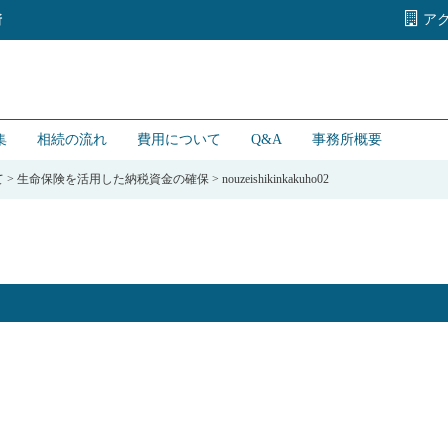
ア
所
集
相続の流れ
費用について
Q&A
事務所概要
て
>
生命保険を活用した納税資金の確保
>
nouzeishikinkakuho02