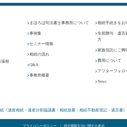
まほろば司法書士事務所について
相続手続きをお
事例集
生前贈与・遺言
方
セミナー情報
家族信託にご興
相続の流れ
費用について
出張相
Q&A
アフターフォロ
事務所概要
News
続《遺産相続・遺産分割協議書・相続放棄・相続不動産登記・遺言書》
プライバシーポリシー
特定商取引法に関する表示